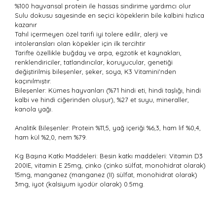
%100 hayvansal protein ile hassas sindirime yardımcı olur
Sulu dokusu sayesinde en seçici köpeklerin bile kalbini hızlıca
kazanır
Tahıl içermeyen özel tarifi iyi tolere edilir, alerji ve
intoleransları olan köpekler için ilk tercihtir
Tarifte özellikle buğday ve arpa, egzotik et kaynakları,
renklendiriciler, tatlandırıcılar, koruyucular, genetiği
değiştirilmiş bileşenler, şeker, soya, K3 Vitamini'nden
kaçınılmıştır.
Bileşenler: Kümes hayvanları (%71 hindi eti, hindi taşlığı, hindi
kalbi ve hindi ciğerinden oluşur), %27 et suyu, mineraller,
kanola yağı.
Analitik Bileşenler: Protein %11,5, yağ içeriği %6,3, ham lif %0,4,
ham kül %2,0, nem %79.
Kg Başına Katkı Maddeleri: Besin katkı maddeleri: Vitamin D3
200IE, vitamin E 25mg, çinko (çinko sülfat, monohidrat olarak)
15mg, manganez (manganez (II) sülfat, monohidrat olarak)
3mg, iyot (kalsiyum iyodür olarak) 0.5mg.
Bu ürünün fiyat bilgisi, resim, ürün açıklamalarında ve
diğer konularda yetersiz gördüğünüz noktaları öneri