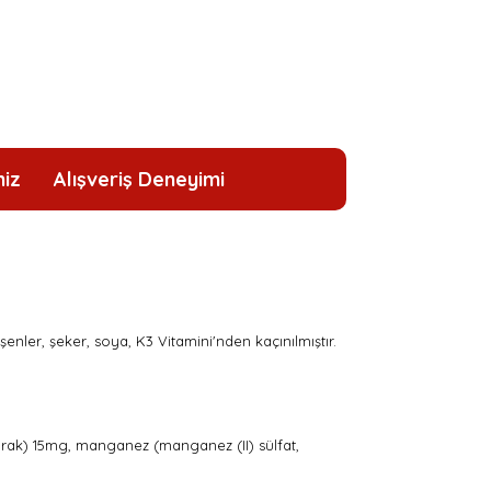
niz
Alışveriş Deneyimi
eşenler, şeker, soya, K3 Vitamini'nden kaçınılmıştır.
larak) 15mg, manganez (manganez (II) sülfat,