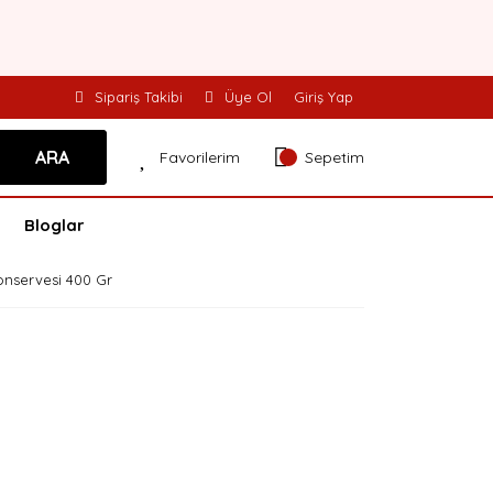
Sipariş Takibi
Üye Ol
Giriş Yap
ARA
Favorilerim
Sepetim
Bloglar
Konservesi 400 Gr