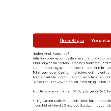
Ürün Bilgisi
Yorumla
Neden Hindi Konserve?
Yetişkin köpekler için beslenmelerine fark katan ısl
%100 hayvansal protein ile hassas sindirime yardım
Sulu dokusu sayesinde en seçici köpeklerin bile kal
Tahıl içermeyen özel tarifi iyi tolere edilir, alerji ve
Tarifte özellikle buğday ve arpa, egzotik et kaynaklar
Bileşenler: Hindi (%71 hindi eti, hindi taşlığı, hindi
Analitik Bileşenler: Protein %11,5, yağ içeriği %6,3,
Kg Başına Katkı Maddeleri: Besin katkı maddeler
monohidrat olarak) 3mg, iyot (kalsiyum iyodür ol