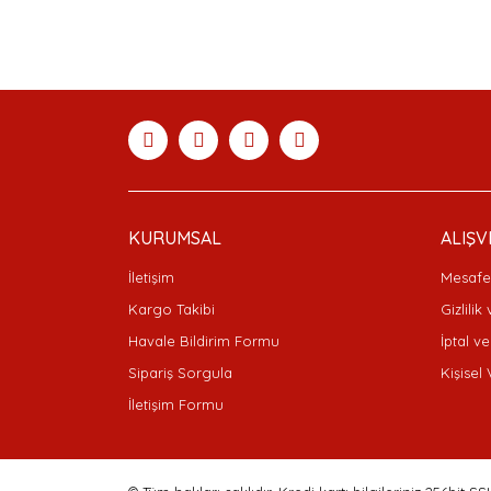
Bu ürünün fiyat bilgisi, resim, ürün açıklamaları
Görüş ve önerileriniz için teşekkür ederiz.
Ürün resmi kalitesiz, bozuk veya görüntülenemiyor
Ürün açıklamasında eksik bilgiler bulunuyor.
Ürün bilgilerinde hatalar bulunuyor.
Ürün fiyatı diğer sitelerden daha pahalı.
Bu ürüne benzer farklı alternatifler olmalı.
KURUMSAL
ALIŞV
İletişim
Mesafel
Kargo Takibi
Gizlilik
Havale Bildirim Formu
İptal ve
Sipariş Sorgula
Kişisel 
İletişim Formu