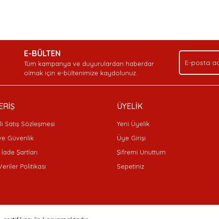
nda ve diğer konularda yetersiz gördüğünüz noktaları öneri formunu kullan
Bu ürüne ilk yorumu siz yapın!
Ürün hakkında henüz soru sorulmamış.
Sitemize ilk yorumu siz yapın!
.
E-BÜLTEN
Yorum Yaz
Soru Sor
Deneyimini Paylaş
Tüm kampanya ve duyurulardan haberdar
olmak için e-bültenimize kaydolunuz.
ERİŞ
ÜYELİK
i Satış Sözleşmesi
Yeni Üyelik
 ve Güvenlik
Üye Girişi
 İade Şartları
Şifremi Unuttum
Veriler Politikası
Sepetiniz
Gönder