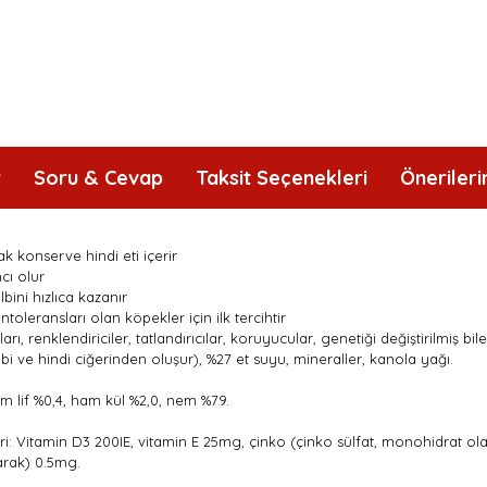
r
Soru & Cevap
Taksit Seçenekleri
Önerileri
ak konserve hindi eti içerir
cı olur
bini hızlıca kazanır
 intoleransları olan köpekler için ilk tercihtir
ı, renklendiriciler, tatlandırıcılar, koruyucular, genetiği değiştirilmiş bil
 kalbi ve hindi ciğerinden oluşur), %27 et suyu, mineraller, kanola yağı.
 ham lif %0,4, ham kül %2,0, nem %79.
i: Vitamin D3 200IE, vitamin E 25mg, çinko (çinko sülfat, monohidrat o
arak) 0.5mg.