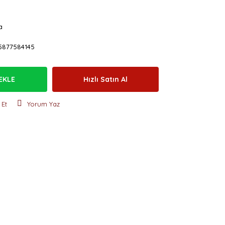
a
5877584145
EKLE
Hızlı Satın Al
 Et
Yorum Yaz