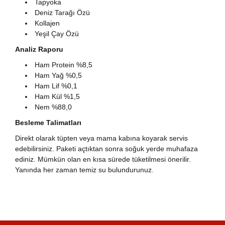
Tapyoka
Deniz Tarağı Özü
Kollajen
Yeşil Çay Özü
Analiz Raporu
Ham Protein %8,5
Ham Yağ %0,5
Ham Lif %0,1
Ham Kül %1,5
Nem %88,0
Besleme Talimatları
Direkt olarak tüpten veya mama kabına koyarak servis
edebilirsiniz. Paketi açtıktan sonra soğuk yerde muhafaza
ediniz. Mümkün olan en kısa sürede tüketilmesi önerilir.
Yanında her zaman temiz su bulundurunuz.
Bu ürünün fiyat bilgisi, resim, ürün açıklamalarında ve
diğer konularda yetersiz gördüğünüz noktaları öneri
Bu ürüne ilk yorumu siz yapın!
Ürün hakkında henüz soru sorulmamış.
Sitemize ilk yorumu siz yapın!
formunu kullanarak tarafımıza iletebilirsiniz.