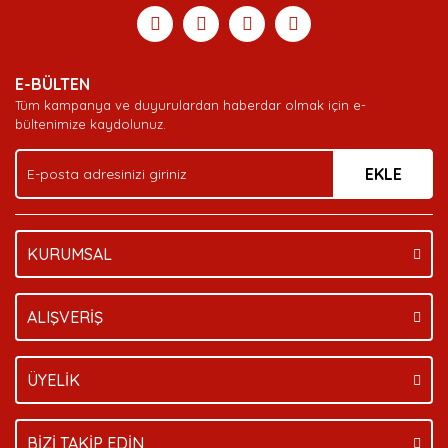
Görüş ve önerileriniz için teşekkür ederiz.
Yorum Yaz
Soru Sor
Deneyimini Paylaş
Ürün resmi kalitesiz, bozuk veya görüntülenemiyor.
E-BÜLTEN
Ürün açıklamasında eksik bilgiler bulunuyor.
Tüm kampanya ve duyurulardan haberdar olmak için e-
Ürün bilgilerinde hatalar bulunuyor.
bültenimize kaydolunuz.
Ürün fiyatı diğer sitelerden daha pahalı.
EKLE
Bu ürüne benzer farklı alternatifler olmalı.
KURUMSAL
Gönder
ALIŞVERİŞ
ÜYELİK
BİZİ TAKİP EDİN