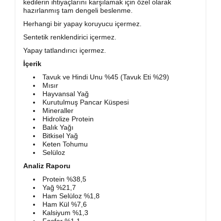
kedilerin ihtiyaçlarını karşılamak için özel olarak
hazırlanmış tam dengeli beslenme.
Herhangi bir yapay koruyucu içermez.
Sentetik renklendirici içermez.
Yapay tatlandırıcı içermez.
İçerik
Tavuk ve Hindi Unu %45 (Tavuk Eti %29)
Mısır
Hayvansal Yağ
Kurutulmuş Pancar Küspesi
Mineraller
Hidrolize Protein
Balık Yağı
Bitkisel Yağ
Keten Tohumu
Selüloz
Analiz Raporu
Protein %38,5
Yağ %21,7
Ham Selüloz %1,8
Ham Kül %7,6
Kalsiyum %1,3