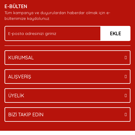
E-BÜLTEN
Ürün açıklamasında eksik bilgiler bulunuyor.
Tüm kampanya ve duyurulardan haberdar olmak için e-
Ürün bilgilerinde hatalar bulunuyor.
bültenimize kaydolunuz.
Ürün fiyatı diğer sitelerden daha pahalı.
EKLE
Bu ürüne benzer farklı alternatifler olmalı.
KURUMSAL
Gönder
ALIŞVERİŞ
ÜYELİK
BİZİ TAKİP EDİN