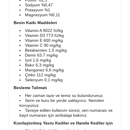
Fosfor %1,1
Sodyum %0,47
Potasyum %1
Magnezyum %0,11
Besin Katkı Maddeleri
Vitamin A 9022 IU/kg
Vitamin D3 773 IU/kg
Vitamin E 600 mg/kg
Vitamin C 90 mg/kg
Betakaroten 1,5 mg/kg
Demir 63,7 mg/kg
İyot 1,6 mg/kg
Bakır 6,3 mg/kg
Manganez 6,6 mg/kg
Çinko 112 mg/kg
Selenyum 0,1 mg/kg
Besleme Talimatı
Her zaman taze ve temiz su bulundurunuz.
Serin ve kuru bir yerde saklayınız. Nemden
koruyunuz.
Tavsiye edilen kullanım süresi, seri numarası ve
kayıt numarası için ambalaja bakınız.
Kısırlaştırılmış Yavru Kediler ve Hamile Kediler için