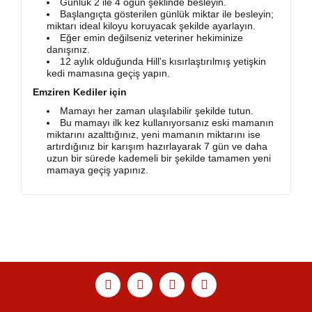
Günlük 2 ile 4 öğün şeklinde besleyin.
Başlangıçta gösterilen günlük miktar ile besleyin;
miktarı ideal kiloyu koruyacak şekilde ayarlayın.
Eğer emin değilseniz veteriner hekiminize
danışınız.
12 aylık olduğunda Hill's kısırlaştırılmış yetişkin
kedi mamasına geçiş yapın.
Emziren Kediler için
Mamayı her zaman ulaşılabilir şekilde tutun.
Bu mamayı ilk kez kullanıyorsanız eski mamanın
miktarını azalttığınız, yeni mamanın miktarını ise
artırdığınız bir karışım hazırlayarak 7 gün ve daha
uzun bir sürede kademeli bir şekilde tamamen yeni
mamaya geçiş yapınız.
Bu ürünün fiyat bilgisi, resim, ürün açıklamalarında ve
diğer konularda yetersiz gördüğünüz noktaları öneri
Bu ürüne ilk yorumu siz yapın!
Ürün hakkında henüz soru sorulmamış.
Sitemize ilk yorumu siz yapın!
formunu kullanarak tarafımıza iletebilirsiniz.
Görüş ve önerileriniz için teşekkür ederiz.
Yorum Yaz
Soru Sor
Deneyimini Paylaş
Ürün resmi kalitesiz, bozuk veya görüntülenemiyor.