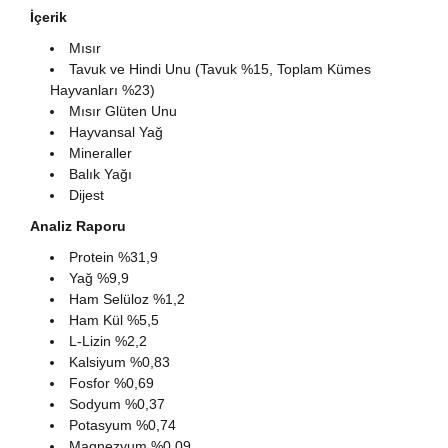
İçerik
Mısır
Tavuk ve Hindi Unu (Tavuk %15, Toplam Kümes
Hayvanları %23)
Mısır Glüten Unu
Hayvansal Yağ
Mineraller
Balık Yağı
Dijest
Analiz Raporu
Protein %31,9
Yağ %9,9
Ham Selüloz %1,2
Ham Kül %5,5
L-Lizin %2,2
Kalsiyum %0,83
Fosfor %0,69
Sodyum %0,37
Potasyum %0,74
Magnezyum %0,09