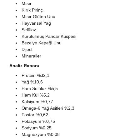
Mısır
Kırık Pirinç
Mısır Glüten Unu
Hayvansal Yağ
Selüloz
Kurutulmuş Pancar Küspesi
Bezelye Kepeği Unu
Dijest
Mineraller
Analiz Raporu
Protein %32,1
Yağ %10,6
Ham Selüloz %5,5
Ham Kül %5,2
Kalsiyum %0,77
Omega-6 Yağ Asitleri %2,3
Fosfor %0,62
Potasyum %0,75
Sodyum %0,25
Magnezyum %0,08