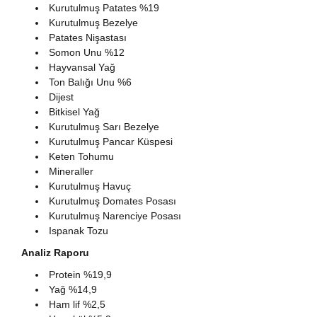
Kurutulmuş Patates %19
Kurutulmuş Bezelye
Patates Nişastası
Somon Unu %12
Hayvansal Yağ
Ton Balığı Unu %6
Dijest
Bitkisel Yağ
Kurutulmuş Sarı Bezelye
Kurutulmuş Pancar Küspesi
Keten Tohumu
Mineraller
Kurutulmuş Havuç
Kurutulmuş Domates Posası
Kurutulmuş Narenciye Posası
Ispanak Tozu
Analiz Raporu
Protein %19,9
Yağ %14,9
Ham lif %2,5