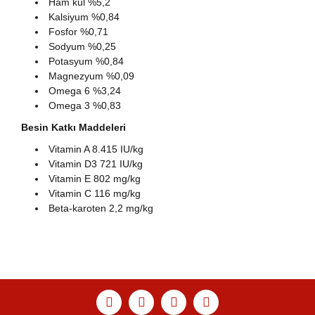
Ham kül %5,2
Kalsiyum %0,84
Fosfor %0,71
Sodyum %0,25
Potasyum %0,84
Magnezyum %0,09
Omega 6 %3,24
Omega 3 %0,83
Besin Katkı Maddeleri
Vitamin A 8.415 IU/kg
Vitamin D3 721 IU/kg
Vitamin E 802 mg/kg
Vitamin C 116 mg/kg
Beta-karoten 2,2 mg/kg
Bu ürünün fiyat bilgisi, resim, ürün açıklamalarında ve
diğer konularda yetersiz gördüğünüz noktaları öneri
Bu ürüne ilk yorumu siz yapın!
Ürün hakkında henüz soru sorulmamış.
Sitemize ilk yorumu siz yapın!
formunu kullanarak tarafımıza iletebilirsiniz.
Görüş ve önerileriniz için teşekkür ederiz.