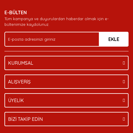
Yorum Yaz
Soru Sor
Deneyimini Paylaş
Ürün resmi kalitesiz, bozuk veya görüntülenemiyor.
E-BÜLTEN
Ürün açıklamasında eksik bilgiler bulunuyor.
Tüm kampanya ve duyurulardan haberdar olmak için e-
Ürün bilgilerinde hatalar bulunuyor.
bültenimize kaydolunuz.
Ürün fiyatı diğer sitelerden daha pahalı.
EKLE
Bu ürüne benzer farklı alternatifler olmalı.
KURUMSAL
Gönder
ALIŞVERİŞ
ÜYELİK
BİZİ TAKİP EDİN