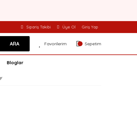
Sipariş Takibi
Üye Ol
Giriş Yap
ARA
Favorilerim
Sepetim
Bloglar
gr