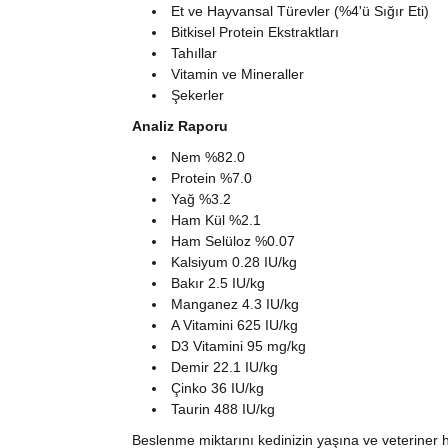
Et ve Hayvansal Türevler (%4'ü Sığır Eti)
​Bitkisel Protein Ekstraktları
Tahıllar
Vitamin ve Mineraller
Şekerler
Analiz Raporu
Nem %82.0
Protein %7.0
Yağ %3.2
Ham Kül %2.1
Ham Selüloz %0.07
Kalsiyum 0.28 IU/kg
Bakır 2.5 IU/kg
Manganez 4.3 IU/kg
A Vitamini 625 IU/kg
D3 Vitamini 95 mg/kg
Demir 22.1 IU/kg
Çinko 36 IU/kg
Taurin 488 IU/kg
​Beslenme miktarını kedinizin yaşına ve veteriner 