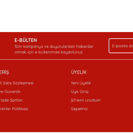
nda ve diğer konularda yetersiz gördüğünüz noktaları öneri formunu kullan
Bu ürüne ilk yorumu siz yapın!
Ürün hakkında henüz soru sorulmamış.
Sitemize ilk yorumu siz yapın!
.
E-BÜLTEN
Yorum Yaz
Soru Sor
Deneyimini Paylaş
Tüm kampanya ve duyurulardan haberdar
olmak için e-bültenimize kaydolunuz.
ERİŞ
ÜYELİK
i Satış Sözleşmesi
Yeni Üyelik
 ve Güvenlik
Üye Girişi
 İade Şartları
Şifremi Unuttum
Veriler Politikası
Sepetiniz
Gönder