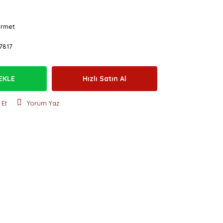
rmet
7817
EKLE
Hızlı Satın Al
 Et
Yorum Yaz