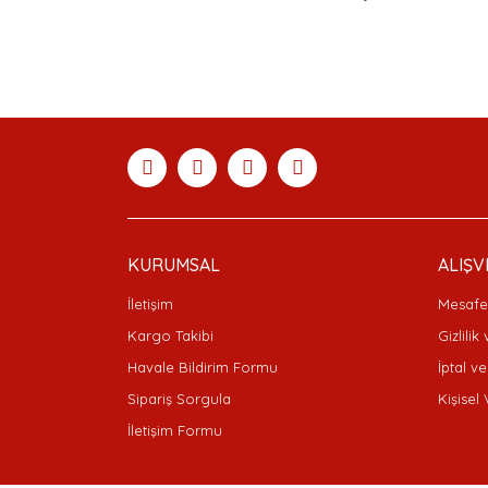
Bu ürünün fiyat bilgisi, resim, ürün açıklamaları
Görüş ve önerileriniz için teşekkür ederiz.
Ürün resmi kalitesiz, bozuk veya görüntülenemiyor
Ürün açıklamasında eksik bilgiler bulunuyor.
Ürün bilgilerinde hatalar bulunuyor.
Ürün fiyatı diğer sitelerden daha pahalı.
Bu ürüne benzer farklı alternatifler olmalı.
KURUMSAL
ALIŞV
İletişim
Mesafel
Kargo Takibi
Gizlilik
Havale Bildirim Formu
İptal ve
Sipariş Sorgula
Kişisel 
İletişim Formu