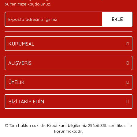
Ürün bilgilerinde hatalar bulunuyor.
bültenimize kaydolunuz.
Ürün fiyatı diğer sitelerden daha pahalı.
EKLE
Bu ürüne benzer farklı alternatifler olmalı.
KURUMSAL
Gönder
ALIŞVERİŞ
ÜYELİK
BİZİ TAKİP EDİN
© Tüm hakları saklıdır. Kredi kartı bilgileriniz 256bit SSL sertifikası ile
korunmaktadır.