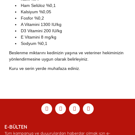
Ham Selüloz %0,1
Kalsiyum %0,05
Fosfor %0,2
A Vitamini 1300 IU/kg
D3 Vitamini 200 IU/kg
E Vitamini 8 mg/kg
Sodyum %0,1
Beslenme miktarını kedinizin yaşına ve veteriner hekiminizin
yönlendirmesine uygun olarak belirleyiniz.
Kuru ve serin yerde muhafaza ediniz.
Bu ürünün fiyat bilgisi, resim, ürün açıklamalarında ve
diğer konularda yetersiz gördüğünüz noktaları öneri
Bu ürüne ilk yorumu siz yapın!
Ürün hakkında henüz soru sorulmamış.
Sitemize ilk yorumu siz yapın!
formunu kullanarak tarafımıza iletebilirsiniz.
Görüş ve önerileriniz için teşekkür ederiz.
Yorum Yaz
Soru Sor
Deneyimini Paylaş
Ürün resmi kalitesiz, bozuk veya görüntülenemiyor.
E-BÜLTEN
Ürün açıklamasında eksik bilgiler bulunuyor.
Tüm kampanya ve duyurulardan haberdar olmak için e-