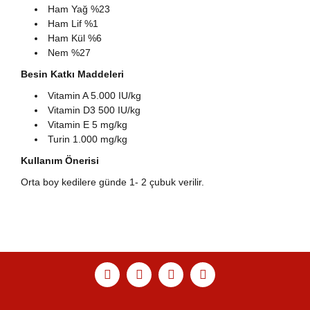
Ham Yağ %23
Ham Lif %1
Ham Kül %6
Nem %27
Besin Katkı Maddeleri
Vitamin A 5.000 IU/kg
Vitamin D3 500 IU/kg
Vitamin E 5 mg/kg
Turin 1.000 mg/kg
Kullanım Önerisi
Orta boy kedilere günde 1- 2 çubuk verilir.
Bu ürünün fiyat bilgisi, resim, ürün açıklamalarında ve
diğer konularda yetersiz gördüğünüz noktaları öneri
Bu ürüne ilk yorumu siz yapın!
Ürün hakkında henüz soru sorulmamış.
Sitemize ilk yorumu siz yapın!
formunu kullanarak tarafımıza iletebilirsiniz.
Görüş ve önerileriniz için teşekkür ederiz.
Yorum Yaz
Soru Sor
Deneyimini Paylaş
Ürün resmi kalitesiz, bozuk veya görüntülenemiyor.