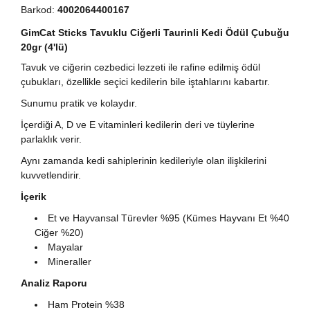
Barkod:
4002064400167
GimCat Sticks Tavuklu Ciğerli Taurinli Kedi Ödül Çubuğu
20gr (4'lü)
Tavuk ve ciğerin cezbedici lezzeti ile rafine edilmiş ödül
çubukları, özellikle seçici kedilerin bile iştahlarını kabartır.
Sunumu pratik ve kolaydır.
İçerdiği A, D ve E vitaminleri kedilerin deri ve tüylerine
parlaklık verir.
Aynı zamanda kedi sahiplerinin kedileriyle olan ilişkilerini
kuvvetlendirir.
İçerik
Et ve Hayvansal Türevler %95 (Kümes Hayvanı Et %40
Ciğer %20)
Mayalar
Mineraller
Analiz Raporu
Ham Protein %38