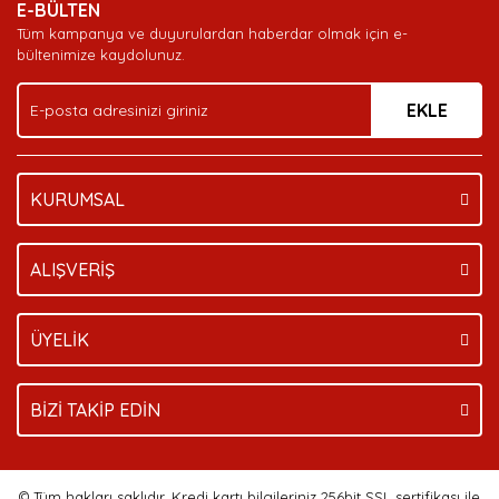
E-BÜLTEN
Ürün açıklamasında eksik bilgiler bulunuyor.
Tüm kampanya ve duyurulardan haberdar olmak için e-
Ürün bilgilerinde hatalar bulunuyor.
bültenimize kaydolunuz.
Ürün fiyatı diğer sitelerden daha pahalı.
EKLE
Bu ürüne benzer farklı alternatifler olmalı.
KURUMSAL
Gönder
ALIŞVERİŞ
ÜYELİK
BİZİ TAKİP EDİN
© Tüm hakları saklıdır. Kredi kartı bilgileriniz 256bit SSL sertifikası ile