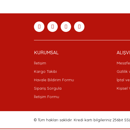
Görüş ve önerileriniz için teşekkür ederiz.
Ürün resmi kalitesiz, bozuk veya görüntülenemiyor
Ürün açıklamasında eksik bilgiler bulunuyor.
Ürün bilgilerinde hatalar bulunuyor.
Ürün fiyatı diğer sitelerden daha pahalı.
Bu ürüne benzer farklı alternatifler olmalı.
KURUMSAL
ALIŞV
İletişim
Mesafel
Kargo Takibi
Gizlilik
Havale Bildirim Formu
İptal ve
Sipariş Sorgula
Kişisel 
İletişim Formu
© Tüm hakları saklıdır. Kredi kartı bilgileriniz 256bit SS