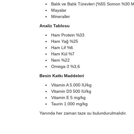
Balık ve Balık Türevleri (%55 Somon %30 M
Mayalar
Mineraller
Analiz Tablosu
Ham Protein %33
Ham Yağ %25
Ham Lif %6
Ham Kül %7
Nem %22
Omega-3 %3,6
Besin Katkı Maddeleri
Vitamin A 5.000 IU/kg
Vitamin D3 500 IU/kg
Vitamin E 5 mg/kg
Taurin 1.000 mg/kg
Yanında her zaman taze su bulundurulmalıdır.
Bu ürünün fiyat bilgisi, resim, ürün açıklamaları