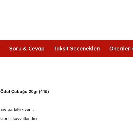
r
Soru & Cevap
Taksit Seçenekleri
Önerileri
 Ödül Çubuğu 20gr (4'lü)
ine parlaklık verir.
ilerini kuvvetlendirir.