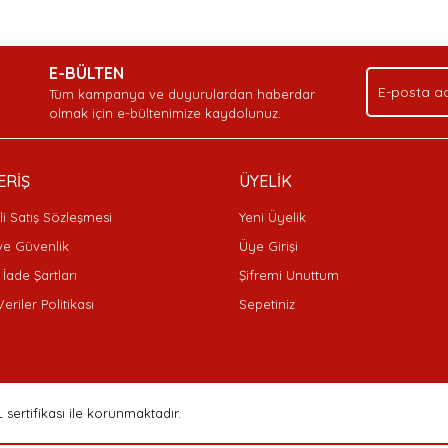
Bu ürüne ilk yorumu siz yapın!
Ürün hakkında henüz soru sorulmamış.
Sitemize ilk yorumu siz yapın!
.
E-BÜLTEN
Yorum Yaz
Soru Sor
Deneyimini Paylaş
Tüm kampanya ve duyurulardan haberdar
olmak için e-bültenimize kaydolunuz.
ERİŞ
ÜYELİK
i Satış Sözleşmesi
Yeni Üyelik
 ve Güvenlik
Üye Girişi
 İade Şartları
Şifremi Unuttum
Veriler Politikası
Sepetiniz
Gönder
L sertifikası ile korunmaktadır.