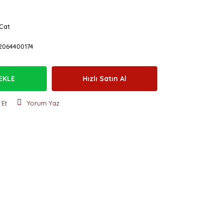
Cat
2064400174
EKLE
Hızlı Satın Al
 Et
Yorum Yaz