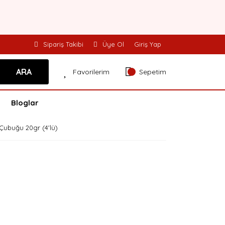
Sipariş Takibi
Üye Ol
Giriş Yap
ARA
Favorilerim
Sepetim
Bloglar
Çubuğu 20gr (4'lü)