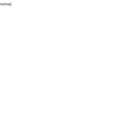
orina)
nda ve diğer konularda yetersiz gördüğünüz noktaları öneri formunu kullan