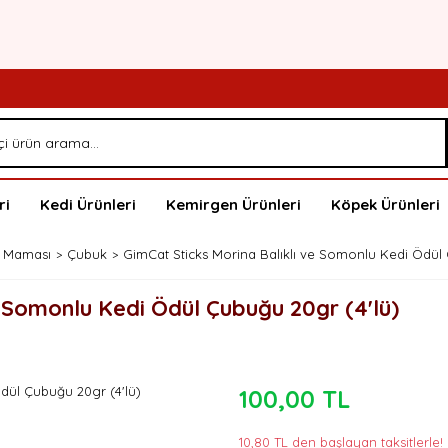
ri
Kedi Ürünleri
Kemirgen Ürünleri
Köpek Ürünleri
l Maması
Çubuk
GimCat Sticks Morina Balıklı ve Somonlu Kedi Ödül 
e Somonlu Kedi Ödül Çubuğu 20gr (4'lü)
100,00 TL
10,80 TL den başlayan taksitlerle!