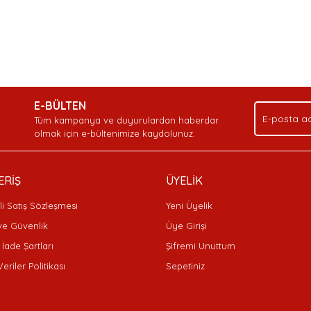
nda ve diğer konularda yetersiz gördüğünüz noktaları öneri formunu kullan
Bu ürüne ilk yorumu siz yapın!
Ürün hakkında henüz soru sorulmamış.
Sitemize ilk yorumu siz yapın!
.
E-BÜLTEN
Yorum Yaz
Soru Sor
Deneyimini Paylaş
Tüm kampanya ve duyurulardan haberdar
olmak için e-bültenimize kaydolunuz.
ERİŞ
ÜYELİK
i Satış Sözleşmesi
Yeni Üyelik
 ve Güvenlik
Üye Girişi
 İade Şartları
Şifremi Unuttum
Veriler Politikası
Sepetiniz
Gönder