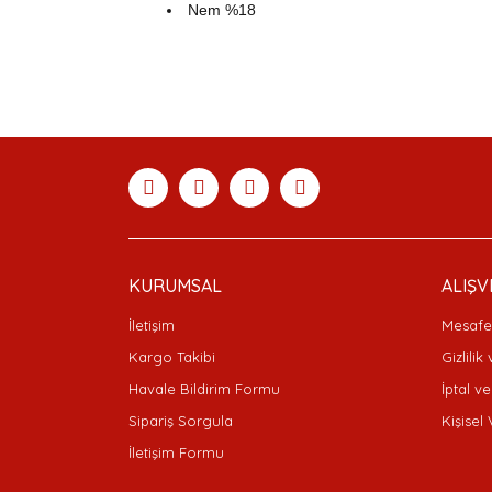
Nem %18
Bu ürünün fiyat bilgisi, resim, ürün açıklamaları
Görüş ve önerileriniz için teşekkür ederiz.
Ürün resmi kalitesiz, bozuk veya görüntülenemiyor
Ürün açıklamasında eksik bilgiler bulunuyor.
Ürün bilgilerinde hatalar bulunuyor.
Ürün fiyatı diğer sitelerden daha pahalı.
Bu ürüne benzer farklı alternatifler olmalı.
KURUMSAL
ALIŞV
İletişim
Mesafel
Kargo Takibi
Gizlilik
Havale Bildirim Formu
İptal ve
Sipariş Sorgula
Kişisel 
İletişim Formu