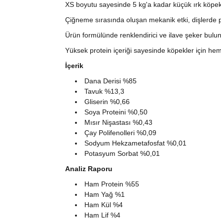
XS boyutu sayesinde 5 kg'a kadar küçük ırk köpekle
Çiğneme sırasında oluşan mekanik etki, dişlerde p
Ürün formülünde renklendirici ve ilave şeker bulu
Yüksek protein içeriği sayesinde köpekler için hem
İçerik
Dana Derisi %85
Tavuk %13,3
Gliserin %0,66
Soya Proteini %0,50
Mısır Nişastası %0,43
Çay Polifenolleri %0,09
Sodyum Hekzametafosfat %0,01
Potasyum Sorbat %0,01
Analiz Raporu
Ham Protein %55
Ham Yağ %1
Ham Kül %4
Ham Lif %4