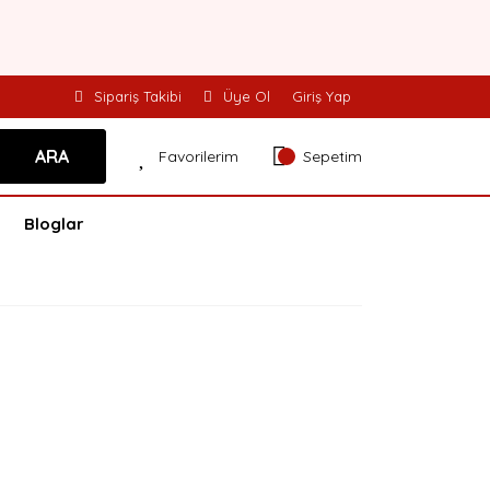
Sipariş Takibi
Üye Ol
Giriş Yap
ARA
Favorilerim
Sepetim
Bloglar