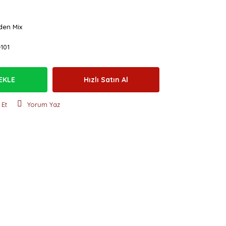
den Mix
101
EKLE
Hızlı Satın Al
 Et
Yorum Yaz