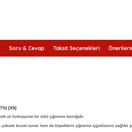
r
Soru & Cevap
Taksit Seçenekleri
Önerileri
li) [XS]
zetli ve fonksiyonel bir ödül çiğneme kemiğidir.
em yüksek lezzet sunar hem de köpeklerin çiğneme içgüdüsünü sağlıklı şe