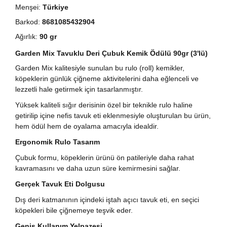
Menşei:
Türkiye
Barkod:
8681085432904
Ağırlık:
90 gr
Garden Mix Tavuklu Deri Çubuk Kemik Ödülü 90gr (3'lü)
Garden Mix kalitesiyle sunulan bu rulo (roll) kemikler,
köpeklerin günlük çiğneme aktivitelerini daha eğlenceli ve
lezzetli hale getirmek için tasarlanmıştır.
Yüksek kaliteli sığır derisinin özel bir teknikle rulo haline
getirilip içine nefis tavuk eti eklenmesiyle oluşturulan bu ürün,
hem ödül hem de oyalama amacıyla idealdir.
Ergonomik Rulo Tasarım
Çubuk formu, köpeklerin ürünü ön patileriyle daha rahat
kavramasını ve daha uzun süre kemirmesini sağlar.
Gerçek Tavuk Eti Dolgusu
Dış deri katmanının içindeki iştah açıcı tavuk eti, en seçici
köpekleri bile çiğnemeye teşvik eder.
Geniş Kullanım Yelpazesi