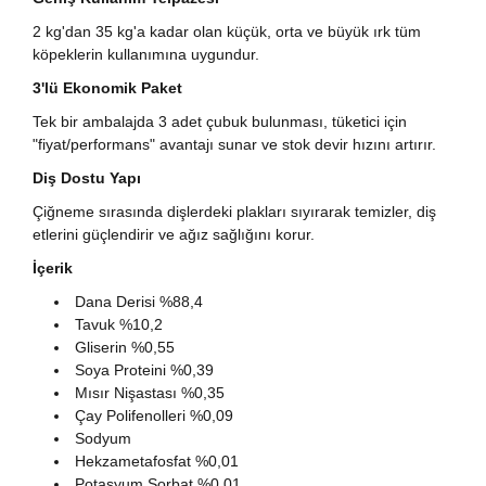
2 kg'dan 35 kg'a kadar olan küçük, orta ve büyük ırk tüm
köpeklerin kullanımına uygundur.
3'lü Ekonomik Paket
Tek bir ambalajda 3 adet çubuk bulunması, tüketici için
"fiyat/performans" avantajı sunar ve stok devir hızını artırır.
Diş Dostu Yapı
Çiğneme sırasında dişlerdeki plakları sıyırarak temizler, diş
etlerini güçlendirir ve ağız sağlığını korur.
İçerik
Dana Derisi %88,4
Tavuk %10,2
Gliserin %0,55
Soya Proteini %0,39
Mısır Nişastası %0,35
Çay Polifenolleri %0,09
Sodyum
Hekzametafosfat %0,01
Potasyum Sorbat %0,01