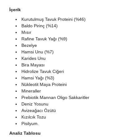
İçerik
Kurutulmuş Tavuk Proteini (%46)
Baldo Pirinç (%14)
Mısır
Rafine Tavuk Yağı (%9)
Bezelye
Hamsi Unu (%7)
Karides Unu
Bira Mayası
Hidrolize Tavuk Ciğeri
Hamsi Yağı (%3)
Nükleotit Maya Proteini
Mineraller
Prebiotik Mannan Oligo Sakkaritler
Deniz Yosunu
Avizeağacı Özütü
Kızılcık Tozu
Pisilyum.
Analiz Tablosu