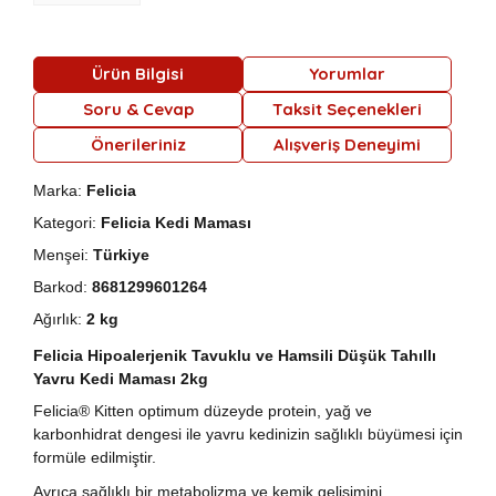
Ürün Bilgisi
Yorumlar
Soru & Cevap
Taksit Seçenekleri
Önerileriniz
Alışveriş Deneyimi
Marka:
Felicia
Kategori:
Felicia Kedi Maması
Menşei:
Türkiye
Barkod:
8681299601264
Ağırlık:
2 kg
Felicia Hipoalerjenik Tavuklu ve Hamsili Düşük Tahıllı
Yavru Kedi Maması 2kg
Felicia® Kitten optimum düzeyde protein, yağ ve
karbonhidrat dengesi ile yavru kedinizin sağlıklı büyümesi için
formüle edilmiştir.
Ayrıca sağlıklı bir metabolizma ve kemik gelişimini