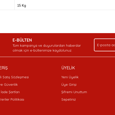
15 Kg
nda ve diğer konularda yetersiz gördüğünüz noktaları öneri formunu kullan
Bu ürüne ilk yorumu siz yapın!
Ürün hakkında henüz soru sorulmamış.
Sitemize ilk yorumu siz yapın!
.
E-BÜLTEN
Yorum Yaz
Soru Sor
Deneyimini Paylaş
Tüm kampanya ve duyurulardan haberdar
olmak için e-bültenimize kaydolunuz.
ERİŞ
ÜYELİK
i Satış Sözleşmesi
Yeni Üyelik
 ve Güvenlik
Üye Girişi
 İade Şartları
Şifremi Unuttum
Veriler Politikası
Sepetiniz
Gönder