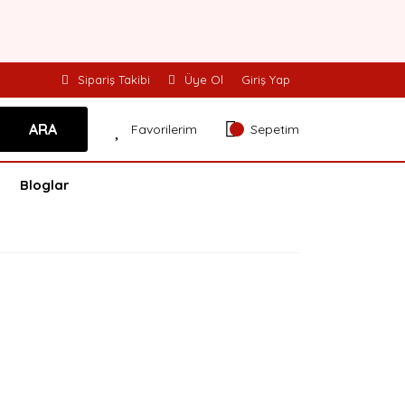
Sipariş Takibi
Üye Ol
Giriş Yap
ARA
Favorilerim
Sepetim
Bloglar