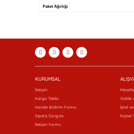
Paket Ağırlığı
Bu ürünün fiyat bilgisi, resim, ürün açıklamaları
Görüş ve önerileriniz için teşekkür ederiz.
Ürün resmi kalitesiz, bozuk veya görüntülenemiyor
Ürün açıklamasında eksik bilgiler bulunuyor.
Ürün bilgilerinde hatalar bulunuyor.
Ürün fiyatı diğer sitelerden daha pahalı.
Bu ürüne benzer farklı alternatifler olmalı.
KURUMSAL
ALIŞV
İletişim
Mesafel
Kargo Takibi
Gizlilik
Havale Bildirim Formu
İptal ve
Sipariş Sorgula
Kişisel 
İletişim Formu