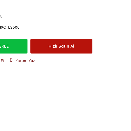
ty
19CTLS500
EKLE
Hızlı Satın Al
 Et
Yorum Yaz