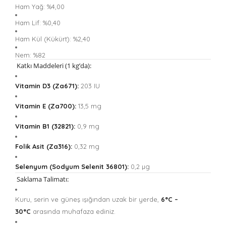
Ham Yağ: %4,00
Ham Lif: %0,40
Ham Kül (Kükürt): %2,40
Nem: %82
Katkı Maddeleri (1 kg’da):
Vitamin D3 (Za671):
203 IU
Vitamin E (Za700):
13,5 mg
Vitamin B1 (32821):
0,9 mg
Folik Asit (Za316):
0,32 mg
Selenyum (Sodyum Selenit 36801):
0,2 µg
Saklama Talimatı:
Kuru, serin ve güneş ışığından uzak bir yerde,
6°C –
30°C
arasında muhafaza ediniz.