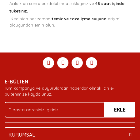
Açıldıktan sonra buzdolabında saklayınız ve
48 saat içinde
tüketiniz.
Kedinizin her zaman
temiz ve taze içme suyuna
erişimi
olduğundan emin olun.
Bu ürünün fiyat bilgisi, resim, ürün açıklamalarında ve
diğer konularda yetersiz gördüğünüz noktaları öneri
Bu ürüne ilk yorumu siz yapın!
Ürün hakkında henüz soru sorulmamış.
Sitemize ilk yorumu siz yapın!
formunu kullanarak tarafımıza iletebilirsiniz.
Görüş ve önerileriniz için teşekkür ederiz.
Yorum Yaz
Soru Sor
Deneyimini Paylaş
Ürün resmi kalitesiz, bozuk veya görüntülenemiyor.
E-BÜLTEN
Ürün açıklamasında eksik bilgiler bulunuyor.
Tüm kampanya ve duyurulardan haberdar olmak için e-
Ürün bilgilerinde hatalar bulunuyor.
bültenimize kaydolunuz.
Ürün fiyatı diğer sitelerden daha pahalı.
EKLE
Bu ürüne benzer farklı alternatifler olmalı.
KURUMSAL