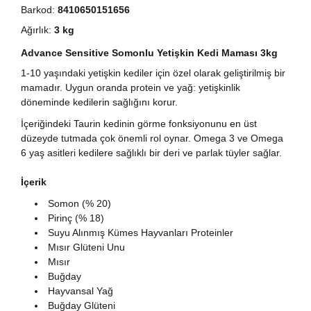
Barkod:
8410650151656
Ağırlık:
3 kg
Advance Sensitive Somonlu Yetişkin Kedi Maması 3kg
1-10 yaşındaki yetişkin kediler için özel olarak geliştirilmiş bir
mamadır. Uygun oranda protein ve yağ: yetişkinlik
döneminde kedilerin sağlığını korur.
İçeriğindeki Taurin kedinin görme fonksiyonunu en üst
düzeyde tutmada çok önemli rol oynar. Omega 3 ve Omega
6 yaş asitleri kedilere sağlıklı bir deri ve parlak tüyler sağlar.
İçerik
Somon (% 20)
Pirinç (% 18)
Suyu Alınmış Kümes Hayvanları Proteinler
Mısır Glüteni Unu
Mısır
Buğday
Hayvansal Yağ
Buğday Glüteni