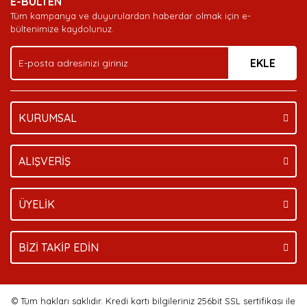
E-BÜLTEN
Ürün açıklamasında eksik bilgiler bulunuyor.
Tüm kampanya ve duyurulardan haberdar olmak için e-
Ürün bilgilerinde hatalar bulunuyor.
bültenimize kaydolunuz.
Ürün fiyatı diğer sitelerden daha pahalı.
EKLE
Bu ürüne benzer farklı alternatifler olmalı.
KURUMSAL
Gönder
ALIŞVERİŞ
ÜYELİK
BİZİ TAKİP EDİN
© Tüm hakları saklıdır. Kredi kartı bilgileriniz 256bit SSL sertifikası ile