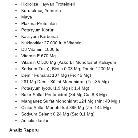
Hidrolize Hayvan Proteinleri
Kurutulmuş Yumurta
Maya
Plazma Proteinleri
Potasyum Klorür
Kalsiyum Karbonat
Nükleotitler.27.000 Iu A Vitamini
D3 Vitamini 1800 Iu
Vitamin E 670 Mg
Vitamin C 500 Mg (Askorbil Monofosfat Kalsiyum
Sodyum Tuzu); Biotin 0.03 Mg; Taurin 1200 Mg
Demir Fumarat 137 Mg (Fe: 45 Mg)
261 Mg Demir Sülfat Monohidrat (Fe: 85 Mg)
Potasyum İyodür1.9 Mg (I: 1,4 Mg)
Bakır Sülfat Pentahidrat (34 Mg Cu: 8,8 Mg)
Manganez Sülfat Monohidrat 124 Mg (Mn: 40 Mg )
Çinko Sülfat Monohidrat 395 Mg (Zn: 144 Mg)
Sodyum Selenit 0.24 Mg (Se: 0,1 Mg)
Antioksidanlar
Analiz Raporu