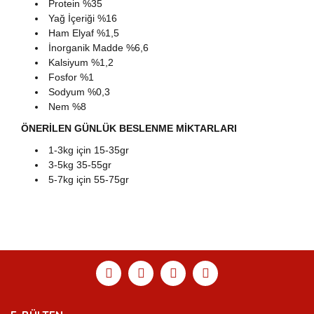
Protein %35
Yağ İçeriği %16
Ham Elyaf %1,5
İnorganik Madde %6,6
Kalsiyum %1,2
Fosfor %1
Sodyum %0,3
Nem %8
ÖNERİLEN GÜNLÜK BESLENME MİKTARLARI
1-3kg için 15-35gr
3-5kg 35-55gr
5-7kg için 55-75gr
Bu ürünün fiyat bilgisi, resim, ürün açıklamalarında ve
diğer konularda yetersiz gördüğünüz noktaları öneri
Bu ürüne ilk yorumu siz yapın!
Ürün hakkında henüz soru sorulmamış.
Sitemize ilk yorumu siz yapın!
formunu kullanarak tarafımıza iletebilirsiniz.
Görüş ve önerileriniz için teşekkür ederiz.
Yorum Yaz
Soru Sor
Deneyimini Paylaş
Ürün resmi kalitesiz, bozuk veya görüntülenemiyor.