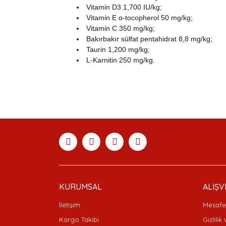
Vitamin D3 1,700 IU/kg;
Vitamin E α-tocopherol 50 mg/kg;
Vitamin C 350 mg/kg;
Bakırbakır sülfat pentahidrat 8,8 mg/kg;
Taurin 1,200 mg/kg;
L-Karnitin 250 mg/kg.
Bu ürünün fiyat bilgisi, resim, ürün açıklamaları
Görüş ve önerileriniz için teşekkür ederiz.
Ürün resmi kalitesiz, bozuk veya görüntülenemiyor
Ürün açıklamasında eksik bilgiler bulunuyor.
Ürün bilgilerinde hatalar bulunuyor.
Ürün fiyatı diğer sitelerden daha pahalı.
Bu ürüne benzer farklı alternatifler olmalı.
KURUMSAL
ALIŞV
İletişim
Mesafel
Kargo Takibi
Gizlilik