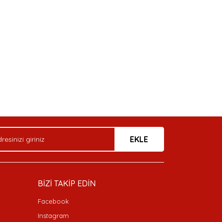
arak tarafımıza iletebilirsiniz.
EKLE
BİZİ TAKİP EDİN
Facebook
Instagram