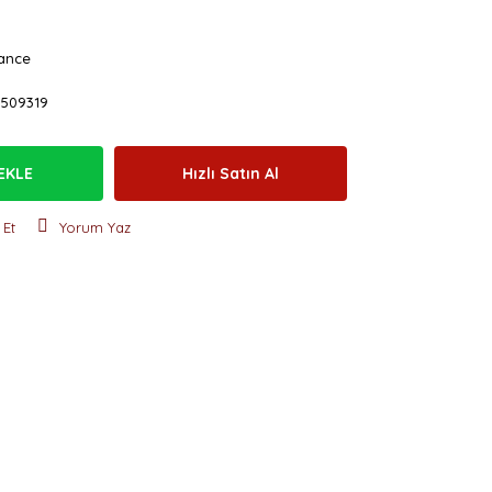
ance
-509319
EKLE
Hızlı Satın Al
 Et
Yorum Yaz