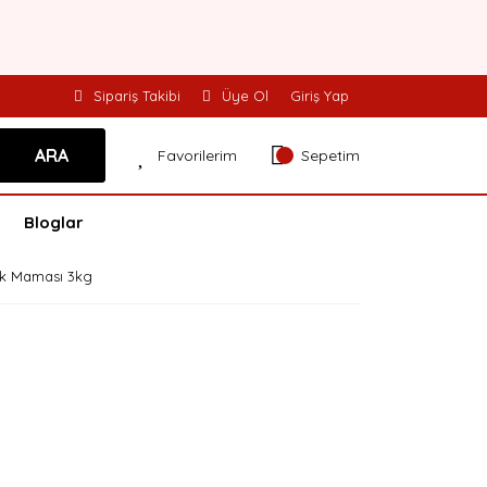
Sipariş Takibi
Üye Ol
Giriş Yap
ARA
Favorilerim
Sepetim
Bloglar
pek Maması 3kg