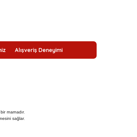
niz
Alışveriş Deneyimi
ş bir mamadır.
mesini sağlar.