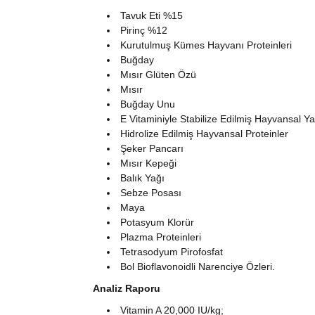
Tavuk Eti %15
Pirinç %12
Kurutulmuş Kümes Hayvanı Proteinleri
Buğday
Mısır Glüten Özü
Mısır
Buğday Unu
E Vitaminiyle Stabilize Edilmiş Hayvansal Y
Hidrolize Edilmiş Hayvansal Proteinler
Şeker Pancarı
Mısır Kepeği
Balık Yağı
Sebze Posası
Maya
Potasyum Klorür
Plazma Proteinleri
Tetrasodyum Pirofosfat
Bol Bioflavonoidli Narenciye Özleri.
Analiz Raporu
Vitamin A 20,000 IU/kg;