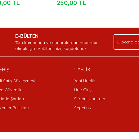
0,00 TL
250,00 TL
E-BÜLTEN
Tüm kampanya ve duyurulardan haberdar
olmak için e-bültenimize kaydolunuz.
ERİŞ
ÜYELİK
i Satış Sözleşmesi
Yeni Üyelik
 ve Güvenlik
Üye Girişi
 İade Şartları
Şifremi Unuttum
Veriler Politikası
Sepetiniz