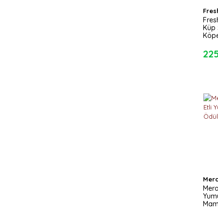
Fres
Fres
Küp 
Köpe
22
Mer
Mera
Yum
Mam