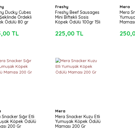
hy
Freshy
Mera
hy Ducky Cubes
Freshy Beef Sausages
Mera S
Şeklinde Ördekli
Mini Biftekli Sosis
Yumuşa
k Ödülü 80 gr
Köpek Ödülü 100gr 15li
Maması
5,00 TL
225,00 TL
250,
a
Mera
 Snacker Sığır Etli
Mera Snacker Kuzu Etli
uşak Köpek Ödülü
Yumuşak Köpek Ödülü
ası 200 Gr
Maması 200 Gr