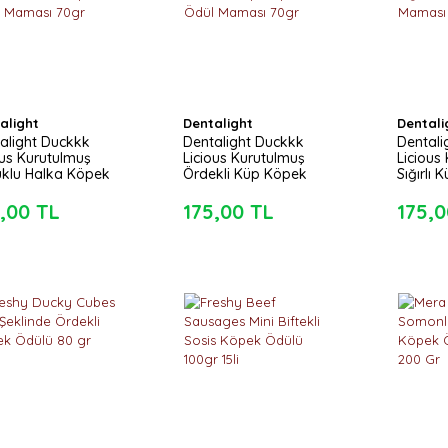
alight
Dentalight
Dentali
alight Duckkk
Dentalight Duckkk
Dentali
ous Kurutulmuş
Licious Kurutulmuş
Licious
klu Halka Köpek
Ördekli Küp Köpek
Sığırlı
 Maması 70gr
Ödül Maması 70gr
Maması
,00 TL
175,00 TL
175,0