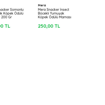
Mera
nacker Somonlu
Mera Snacker İnsect
k Köpek Ödülü
Böcekli Yumuşak
 200 Gr
Köpek Ödülü Maması
200 Gr
00 TL
250,00 TL