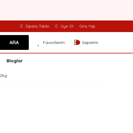
Sipariş Takibi
Üye Ol
Giriş Yap
ARA
Favorilerim
Sepetim
Bloglar
 2kg