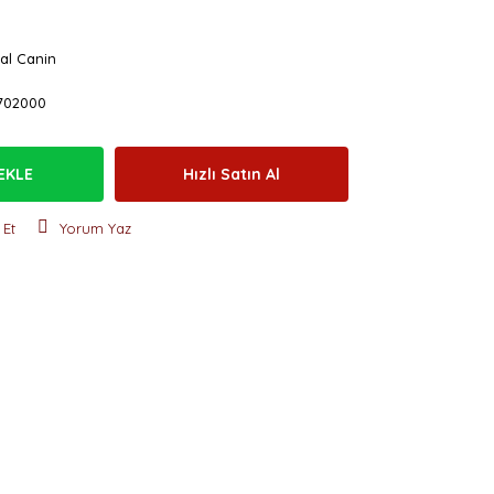
al Canin
702000
EKLE
Hızlı Satın Al
 Et
Yorum Yaz