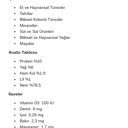
Et ve Hayvansal Türevler
Tahıllar
Bitkisel Kökenli Türevler
Minareller
Süt ve Süt Ürünleri
Bitkisel ve Hayvansal Yağlar
Mayalar
Analiz Tablosu
Protein %10
Yağ %6
Ham Kül %1,9
Lif %1
Nem %78,5
İlaveler
Vitamin D3: 100 IU
Demir: 6 mg
İyot: 0,28 mg
Bakır: 2,3 mg
Manganez: 1,7 mg