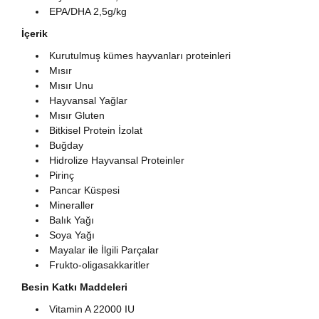
EPA/DHA 2,5g/kg
İçerik
Kurutulmuş kümes hayvanları proteinleri
Mısır
Mısır Unu
Hayvansal Yağlar
Mısır Gluten
Bitkisel Protein İzolat
Buğday
Hidrolize Hayvansal Proteinler
Pirinç
Pancar Küspesi
Mineraller
Balık Yağı
Soya Yağı
Mayalar ile İlgili Parçalar
Frukto-oligasakkaritler
Besin Katkı Maddeleri
Vitamin A 22000 IU