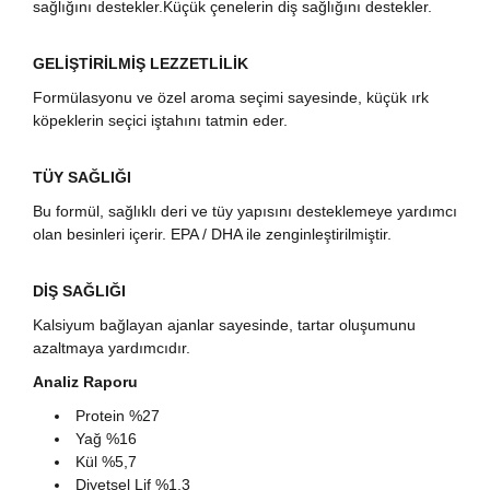
sağlığını destekler.Küçük çenelerin diş sağlığını destekler.
GELİŞTİRİLMİŞ LEZZETLİLİK
Formülasyonu ve özel aroma seçimi sayesinde, küçük ırk
köpeklerin seçici iştahını tatmin eder.
TÜY SAĞLIĞI
Bu formül, sağlıklı deri ve tüy yapısını desteklemeye yardımcı
olan besinleri içerir. EPA / DHA ile zenginleştirilmiştir.
DİŞ SAĞLIĞI
Kalsiyum bağlayan ajanlar sayesinde, tartar oluşumunu
azaltmaya yardımcıdır.
Analiz Raporu
Protein %27
Yağ %16
Kül %5,7
Diyetsel Lif %1,3