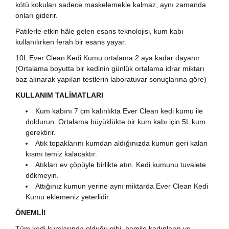
kötü kokuları sadece maskelemekle kalmaz, aynı zamanda
onları giderir.
Patilerle etkin hâle gelen esans teknolojisi, kum kabı
kullanılırken ferah bir esans yayar.
10L Ever Clean Kedi Kumu ortalama 2 aya kadar dayanır
(Ortalama boyutta bir kedinin günlük ortalama idrar miktarı
baz alınarak yapılan testlerin laboratuvar sonuçlarına göre)
KULLANIM TALİMATLARI
Kum kabını 7 cm kalınlıkta Ever Clean kedi kumu ile
doldurun. Ortalama büyüklükte bir kum kabı için 5L kum
gerektirir.
Atık topaklarını kumdan aldığınızda kumun geri kalan
kısmı temiz kalacaktır.
Atıkları ev çöpüyle birlikte atın. Kedi kumunu tuvalete
dökmeyin.
Attığınız kumun yerine aynı miktarda Ever Clean Kedi
Kumu eklemeniz yeterlidir.
ÖNEMLİ!
Tüm kedi kumlarında olduğu gibi, hamile kadınların ve